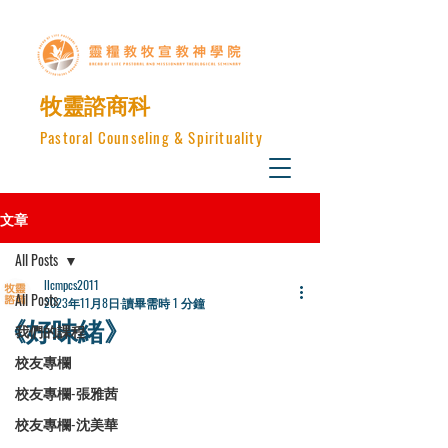
​牧靈諮商科
Pastoral Counseling & Spirituality
文章
All Posts
llcmpcs2011
All Posts
2023年11月8日
讀畢需時 1 分鐘
《好味緒》
我們的課程
校友專欄
校友專欄-張雅茜
校友專欄-沈美華