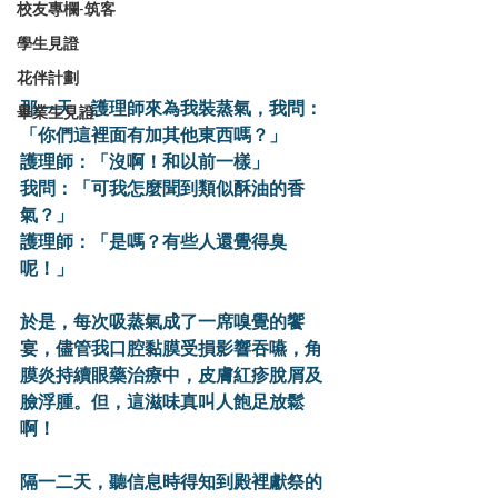
校友專欄-筑客
學生見證
花伴計劃
那一天，護理師來為我裝蒸氣，我問：
畢業生見證
「你們這裡面有加其他東西嗎？」
護理師：「沒啊！和以前一樣」
我問：「可我怎麼聞到類似酥油的香
氣？」
護理師：「是嗎？有些人還覺得臭
呢！」
於是，每次吸蒸氣成了一席嗅覺的饗
宴，儘管我口腔黏膜受損影響吞嚥，角
膜炎持續眼藥治療中，皮膚紅疹脫屑及
臉浮腫。但，這滋味真叫人飽足放鬆
啊！
隔一二天，聽信息時得知到殿裡獻祭的