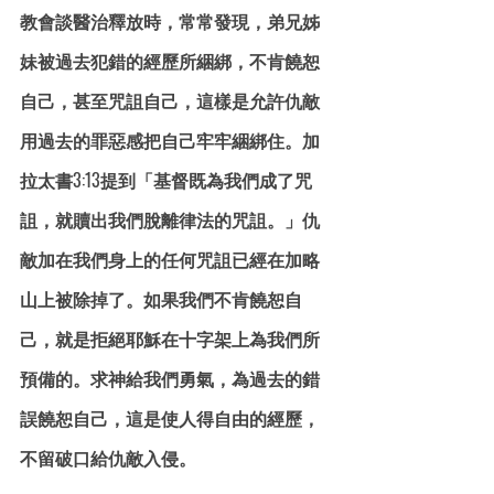
教會談醫治釋放時，常常發現，弟兄姊
妹被過去犯錯的經歷所綑綁，不肯饒恕
自己，甚至咒詛自己，這樣是允許仇敵
用過去的罪惡感把自己牢牢綑綁住。加
拉太書3:13提到「基督既為我們成了咒
詛，就贖出我們脫離律法的咒詛。」仇
敵加在我們身上的任何咒詛已經在加略
山上被除掉了。如果我們不肯饒恕自
己，就是拒絕耶穌在十字架上為我們所
預備的。求神給我們勇氣，為過去的錯
誤饒恕自己，這是使人得自由的經歷，
不留破口給仇敵入侵。