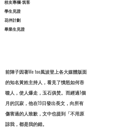
校友專欄-筑客
學生見證
花伴計劃
畢業生見證
前陣子因著Me too風波登上各大媒體版面
的知名黃姓主持人，看見了憤怒如何吞
噬人，使人爆走，玉石俱焚。而經過1個
月的沉寂，他在19日發出長文，向所有
傷害過的人致歉，文中也提到「
不用原
諒我，都是我的錯
。