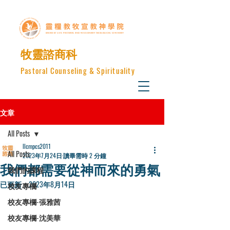
​牧靈諮商科
Pastoral Counseling & Spirituality
文章
All Posts
llcmpcs2011
All Posts
2023年7月24日
讀畢需時 2 分鐘
我們都需要從神而來的勇氣
我們的課程
已更新：
2023年8月14日
校友專欄
校友專欄-張雅茜
校友專欄-沈美華