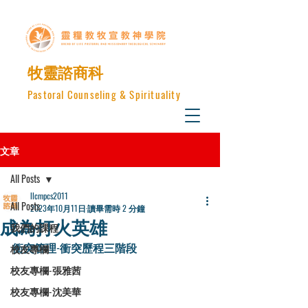
​牧靈諮商科
Pastoral Counseling & Spirituality
文章
All Posts
llcmpcs2011
All Posts
2023年10月11日
讀畢需時 2 分鐘
成為打火英雄
我們的課程
衝突管理-衝突歷程三階段
校友專欄
校友專欄-張雅茜
校友專欄-沈美華